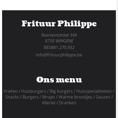
Frituur Philippe
Beernemstraat 34A
8750 WINGENE
BE0881.270.932
info@frituurphilippe.be
Ons menu
Frieten
Huisburgers
Big burgers
Huisspecialiteiten
Snacks
Burgers
Wraps
Warme broodjes
Sauzen
Allerlei
Dranken